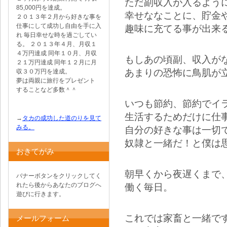
ただ副収入が入るよう
85,000円を達成。
幸せななことに、貯金
２０１３年２月から好きな事を
仕事にして成功し自由を手に入
趣味に充てる事が出来
れ 毎日幸せな時を過ごしてい
る。 ２０１３年４月、月収１
４万円達成 同年１０月、月収
もしあの頃副、収入が
２１万円達成 同年１２月に月
あまりの恐怖に鳥肌が
収３０万円を達成。
夢は両親に旅行をプレゼント
することなど多数＾＾
いつも節約、節約でイ
生活するためだけに仕
→
タカの成功した道のりを見て
みる。
自分の好きな事は一切
奴隷と一緒だ！と僕は
おきてがみ
朝早くから夜遅くまで
バナーボタンをクリックしてく
れたら後からあなたのブログへ
働く毎日。
遊びに行きます。
これでは家畜と一緒で
メールフォーム