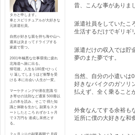
昔、こんな事がありま
タカと申します。
車とスピリチュアルが大好きな
派遣社員をしていたこ
元派遣社員。
生活するだけでギリギ
自然が好きな親を持ち海や山へ
週末は決まってドライブする
家庭で育つ。
派遣だけの収入では貯
夢のまた夢です。
2001年極悪な仕事環境に疲れ
北海道へ旅に出る。
帰宅後、人生を180度<ひっく
り 返してしまうほど衝撃を受
当然、自分の小遣いは
ける 本に出会い人生が一変。
好きなバイクのガソリ
払えず、全く乗ること
マーケティングや潜在意識 引
き寄せの法則など通算 500冊以
上の本を読み、そこで 得た知
識と体験を生かし 副業をスタ
外食なんてする余裕も
ートしたところ わずか１ヶ月
近所に僕の大好きな和
で３万円を 達成し呆然とす
る。
２ヶ月ぶりの副業再開で 月収