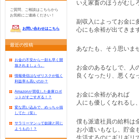
いえ家畜のほうがむし
ご質問、ご相談はこちらから
お気軽にご連絡ください！
副収入によってお金に
心にも余裕が出てきま
お問い合わせはこちら
最近の投稿
あなたも、そう思いま
お金の不安から一刻も早く開
放されましょう。
お金のあるなしで、人
良くなったり、悪くな
情報発信はなぜリスクが低く
利益率も高いのか？
Amazonが買収した倉庫ロボ
お金に余裕があれば
ットがすごすぎる！？
人にも優しくなれるし
変な思い込みで、めっちゃ損
してた（笑）
僕も派遣社員の給料は
サラリーマンって奴隷と同じ
お小遣いもなし、貯金
ようもの！？
生活するのにギリギリ