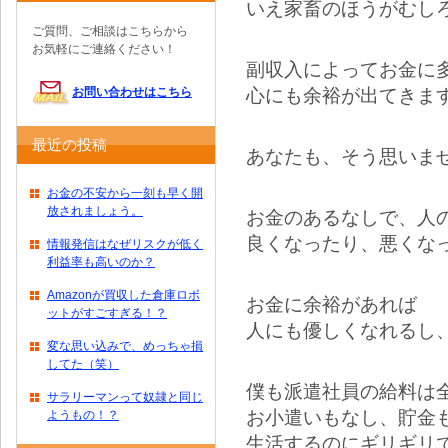
いえ家畜のほうがむし
ご質問、ご相談はこちらから
お気軽にご連絡ください！
副収入によってお金に
心にも余裕が出てきま
お問い合わせはこちら
最近の投稿
あなたも、そう思いま
お金の不安から一刻も早く開
放されましょう。
お金のあるなしで、人
良くなったり、悪くな
情報発信はなぜリスクが低く
利益率も高いのか？
Amazonが買収した倉庫ロボ
お金に余裕があれば
ットがすごすぎる！？
人にも優しくなれるし
変な思い込みで、めっちゃ損
してた（笑）
僕も派遣社員の給料は
サラリーマンって奴隷と同じ
お小遣いもなし、貯金
ようもの！？
生活するのにギリギリ