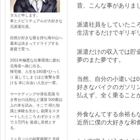
昔、こんな事がありま
タカと申します。
車とスピリチュアルが大好きな
派遣社員をしていたこ
元派遣社員。
生活するだけでギリギ
自然が好きな親を持ち海や山へ
週末は決まってドライブする
家庭で育つ。
派遣だけの収入では貯
夢のまた夢です。
2001年極悪な仕事環境に疲れ
北海道へ旅に出る。
帰宅後、人生を180度<ひっく
り 返してしまうほど衝撃を受
当然、自分の小遣いは
ける 本に出会い人生が一変。
好きなバイクのガソリ
払えず、全く乗ること
マーケティングや潜在意識 引
き寄せの法則など通算 500冊以
上の本を読み、そこで 得た知
識と体験を生かし 副業をスタ
外食なんてする余裕も
ートしたところ わずか１ヶ月
近所に僕の大好きな和
で３万円を 達成し呆然とす
る。
２ヶ月ぶりの副業再開で 月収