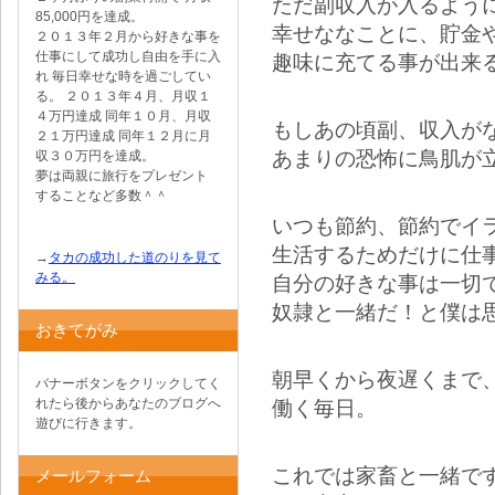
ただ副収入が入るよう
85,000円を達成。
幸せななことに、貯金
２０１３年２月から好きな事を
仕事にして成功し自由を手に入
趣味に充てる事が出来
れ 毎日幸せな時を過ごしてい
る。 ２０１３年４月、月収１
４万円達成 同年１０月、月収
もしあの頃副、収入が
２１万円達成 同年１２月に月
あまりの恐怖に鳥肌が
収３０万円を達成。
夢は両親に旅行をプレゼント
することなど多数＾＾
いつも節約、節約でイ
生活するためだけに仕
→
タカの成功した道のりを見て
みる。
自分の好きな事は一切
奴隷と一緒だ！と僕は
おきてがみ
朝早くから夜遅くまで
バナーボタンをクリックしてく
れたら後からあなたのブログへ
働く毎日。
遊びに行きます。
これでは家畜と一緒で
メールフォーム