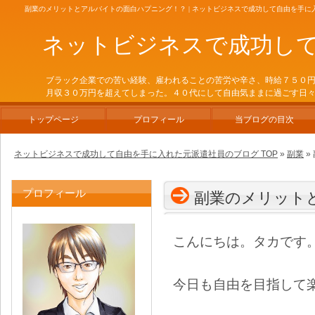
副業のメリットとアルバイトの面白ハプニング！？ | ネットビジネスで成功して自由を手に
ネットビジネスで成功し
ブラック企業での苦い経験、雇われることの苦労や辛さ、時給７５０
月収３０万円を超えてしまった。４０代にして自由気ままに過ごす日
トップページ
プロフィール
当ブログの目次
ネットビジネスで成功して自由を手に入れた元派遣社員のブログ TOP
»
副業
»
プロフィール
副業のメリット
こんにちは。タカです
今日も自由を目指して