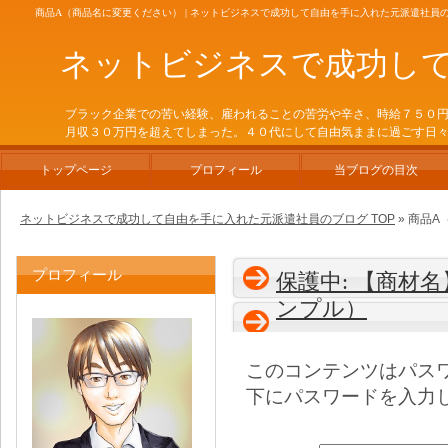
商品A（商品名に変更ください） | ネットビジネスで成功して自由を手に入れた元派遣社員
ネットビジネスで成功し
ブラック企業での苦い経験、雇われることの苦労や辛さ、時給７５０
月収３０万円を超えてしまった。４０代にして自由気ままに過ごす日
トップページ
プロフィール
当ブログの目次
ネットビジネスで成功して自由を手に入れた元派遣社員のブログ TOP
» 商品
プロフィール
保護中: 【商材
ンプル）
このコンテンツはパス
下にパスワードを入力