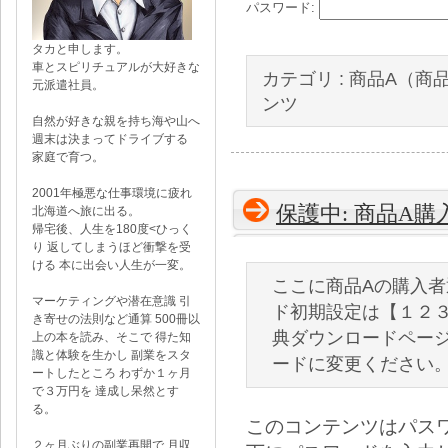
パスワード:
タカと申します。
車とスピリチュアルが大好きな
カテゴリ :
商品A（商
元派遣社員。
ンツ
自然が好きな親を持ち海や山へ
週末は決まってドライブする
家庭で育つ。
2001年極悪な仕事環境に疲れ
保護中: 商品A
北海道へ旅に出る。
帰宅後、人生を180度<ひっく
り 返してしまうほど衝撃を受
ける 本に出会い人生が一変。
ここに商品Aの購入
マーケティングや潜在意識 引
ド初期設定は【１２
き寄せの法則など通算 500冊以
典ダウンロードペー
上の本を読み、そこで 得た知
識と体験を生かし 副業をスタ
ードに変更ください
ートしたところ わずか１ヶ月
で３万円を 達成し呆然とす
る。
このコンテンツはパス
２ヶ月ぶりの副業再開で 月収