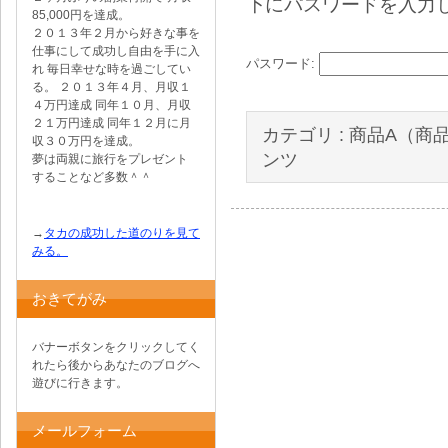
下にパスワードを入力
85,000円を達成。
２０１３年２月から好きな事を
仕事にして成功し自由を手に入
パスワード:
れ 毎日幸せな時を過ごしてい
る。 ２０１３年４月、月収１
４万円達成 同年１０月、月収
２１万円達成 同年１２月に月
カテゴリ :
商品A（商
収３０万円を達成。
ンツ
夢は両親に旅行をプレゼント
することなど多数＾＾
→
タカの成功した道のりを見て
みる。
おきてがみ
バナーボタンをクリックしてく
れたら後からあなたのブログへ
遊びに行きます。
メールフォーム