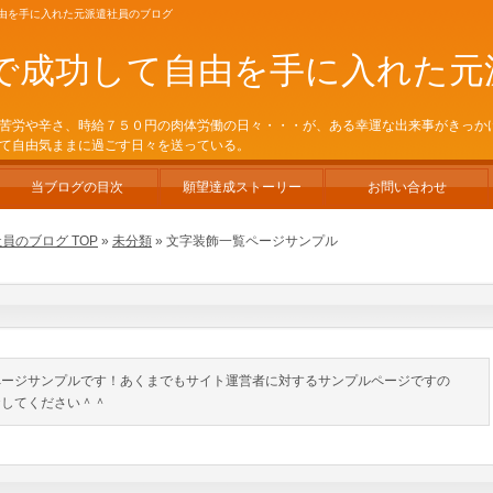
自由を手に入れた元派遣社員のブログ
で成功して自由を手に入れた元
苦労や辛さ、時給７５０円の肉体労働の日々・・・が、ある幸運な出来事がきっか
て自由気ままに過ごす日々を送っている。
当ブログの目次
願望達成ストーリー
お問い合わせ
のブログ TOP
»
未分類
» 文字装飾一覧ページサンプル
ページサンプルです！あくまでもサイト運営者に対するサンプルページですの
おしてください＾＾