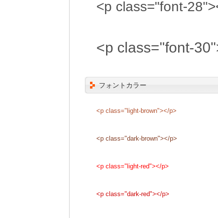
<p class="font-28">
<p class="font-30
フォントカラー
<p class="light-brown"></p>
<p class="dark-brown"></p>
<p class="light-red"></p>
<p class="dark-red"></p>