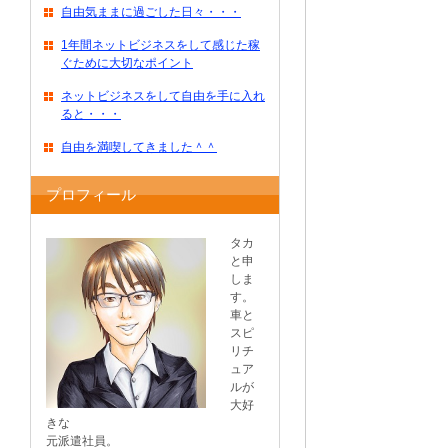
自由気ままに過ごした日々・・・
1年間ネットビジネスをして感じた稼
ぐために大切なポイント
ネットビジネスをして自由を手に入れ
ると・・・
自由を満喫してきました＾＾
プロフィール
タカ
と申
しま
す。
車と
スピ
リチ
ュア
ルが
大好
きな
元派遣社員。