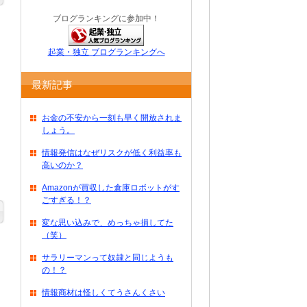
ブログランキングに参加中！
起業・独立 ブログランキングへ
最新記事
お金の不安から一刻も早く開放されま
しょう。
情報発信はなぜリスクが低く利益率も
高いのか？
Amazonが買収した倉庫ロボットがす
ごすぎる！？
変な思い込みで、めっちゃ損してた
（笑）
サラリーマンって奴隷と同じようも
の！？
情報商材は怪しくてうさんくさい