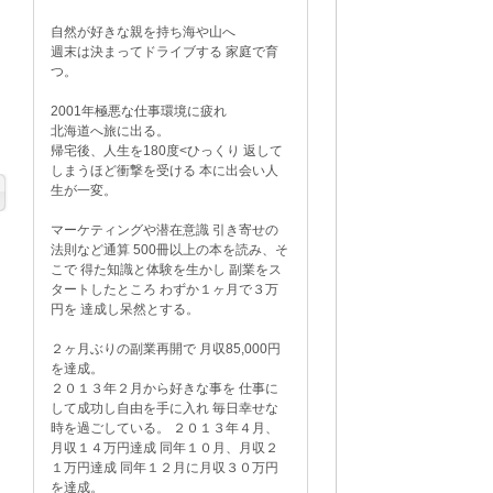
自然が好きな親を持ち海や山へ
週末は決まってドライブする 家庭で育
つ。
2001年極悪な仕事環境に疲れ
北海道へ旅に出る。
帰宅後、人生を180度<ひっくり 返して
しまうほど衝撃を受ける 本に出会い人
生が一変。
マーケティングや潜在意識 引き寄せの
法則など通算 500冊以上の本を読み、そ
こで 得た知識と体験を生かし 副業をス
タートしたところ わずか１ヶ月で３万
円を 達成し呆然とする。
２ヶ月ぶりの副業再開で 月収85,000円
を達成。
２０１３年２月から好きな事を 仕事に
して成功し自由を手に入れ 毎日幸せな
時を過ごしている。 ２０１３年４月、
月収１４万円達成 同年１０月、月収２
１万円達成 同年１２月に月収３０万円
を達成。