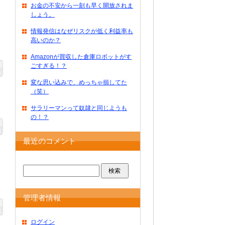
お金の不安から一刻も早く開放されま
しょう。
情報発信はなぜリスクが低く利益率も
高いのか？
Amazonが買収した倉庫ロボットがす
ごすぎる！？
変な思い込みで、めっちゃ損してた
（笑）
サラリーマンって奴隷と同じようも
の！？
最近のコメント
管理者情報
ログイン