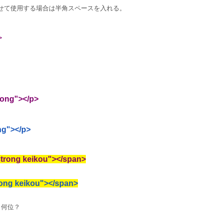
せて使用する場合は半角スペースを入れる。
>
rong"></p>
ng"></p>
strong keikou"></span>
rong keikou"></span>
、何位？