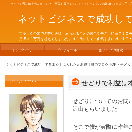
せどりで利益は本当に出るの？ 事実を書きます。 | ネットビジネスで成功して自由を手に
ネットビジネスで成功し
ブラック企業での苦い経験、雇われることの苦労や辛さ、時給７５０
月収３０万円を超えてしまった。４０代にして自由気ままに過ごす日
トップページ
プロフィール
当ブログの目次
ネットビジネスで成功して自由を手に入れた元派遣社員のブログ TOP
»
せどり
プロフィール
せどりで利益は
せどりについてのお問
沢山もらいました。
そこで僕が実際に昨年