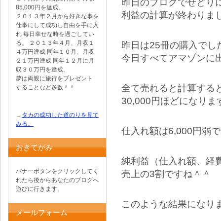
昨日のブログでせどり
85,000円を達成。
利益の計算が終わりま
２０１３年２月から好きな事を
仕事にして成功し自由を手に入
れ 毎日幸せな時を過ごしてい
る。 ２０１３年４月、月収１
昨日は25冊の購入でし
４万円達成 同年１０月、月収
今日すべてアマゾンに
２１万円達成 同年１２月に月
収３０万円を達成。
夢は両親に旅行をプレゼント
全て売れると計算する
することなど多数＾＾
30,000円ほどになりま
→
タカの成功した道のりを見て
みる。
仕入れ額は6,000円弱
おきてがみ
純利益（仕入れ額、経費
バナーボタンをクリックしてく
売上の3割ですね＾＾
れたら後からあなたのブログへ
遊びに行きます。
このような結果になり
メールフォーム