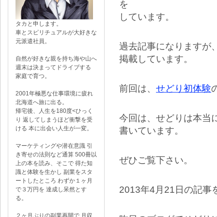
を
しています。
タカと申します。
車とスピリチュアルが大好きな
元派遣社員。
過去記事になりますが
掲載しています。
自然が好きな親を持ち海や山へ
週末は決まってドライブする
家庭で育つ。
前回は、
せどり初体験
2001年極悪な仕事環境に疲れ
北海道へ旅に出る。
帰宅後、人生を180度<ひっく
今回は、せどりは本当
り 返してしまうほど衝撃を受
ける 本に出会い人生が一変。
書いています。
マーケティングや潜在意識 引
き寄せの法則など通算 500冊以
ぜひご覧下さい。
上の本を読み、そこで 得た知
識と体験を生かし 副業をスタ
ートしたところ わずか１ヶ月
2013年4月21日の記
で３万円を 達成し呆然とす
る。
２ヶ月ぶりの副業再開で 月収