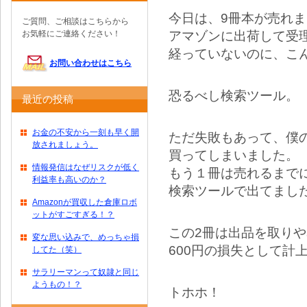
今日は、9冊本が売れ
ご質問、ご相談はこちらから
アマゾンに出荷して受理
お気軽にご連絡ください！
経っていないのに、こ
お問い合わせはこちら
恐るべし検索ツール。
最近の投稿
お金の不安から一刻も早く開
ただ失敗もあって、僕
放されましょう。
買ってしまいました。
情報発信はなぜリスクが低く
もう１冊は売れるまでに
利益率も高いのか？
検索ツールで出てまし
Amazonが買収した倉庫ロボ
ットがすごすぎる！？
この2冊は出品を取り
変な思い込みで、めっちゃ損
600円の損失として計
してた（笑）
サラリーマンって奴隷と同じ
ようもの！？
トホホ！