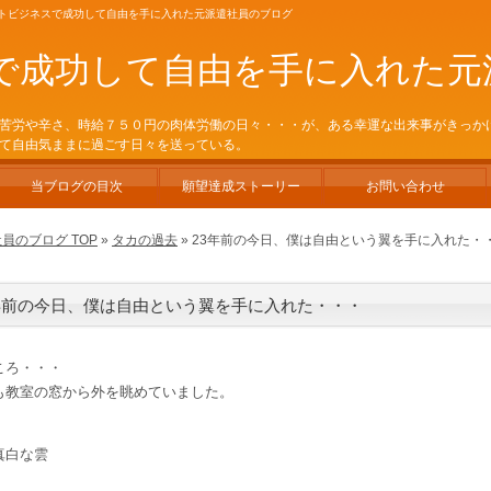
ネットビジネスで成功して自由を手に入れた元派遣社員のブログ
で成功して自由を手に入れた元
苦労や辛さ、時給７５０円の肉体労働の日々・・・が、ある幸運な出来事がきっか
て自由気ままに過ごす日々を送っている。
当ブログの目次
願望達成ストーリー
お問い合わせ
のブログ TOP
»
タカの過去
» 23年前の今日、僕は自由という翼を手に入れた・
年前の今日、僕は自由という翼を手に入れた・・・
ころ・・・
も教室の窓から外を眺めていました。
真白な雲