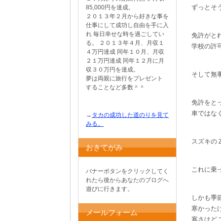
ずっとそ
85,000円を達成。
２０１３年２月から好きな事を
仕事にして成功し自由を手に入
れ 毎日幸せな時を過ごしてい
免許がと
る。 ２０１３年４月、月収１
学校の許
４万円達成 同年１０月、月収
２１万円達成 同年１２月に月
収３０万円を達成。
そして無
夢は両親に旅行をプレゼント
することなど多数＾＾
免許をと
車ではな
→
タカの成功した道のりを見て
みる。
スズキの
おきてがみ
これに乗
バナーボタンをクリックしてく
れたら後からあなたのブログへ
遊びに行きます。
しかも季
寒かった
メールフォーム
寒さはど