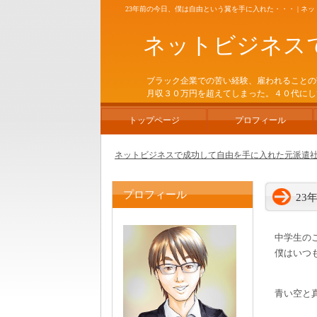
23年前の今日、僕は自由という翼を手に入れた・・・ | 
ネットビジネス
ブラック企業での苦い経験、雇われることの
月収３０万円を超えてしまった。４０代にし
トップページ
プロフィール
ネットビジネスで成功して自由を手に入れた元派遣社員
プロフィール
23
中学生の
僕はいつ
青い空と