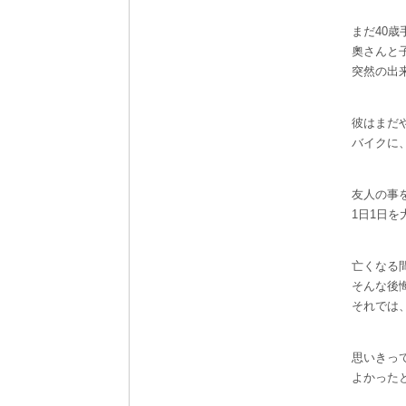
まだ40歳
奧さんと
突然の出
彼はまだ
バイクに
友人の事
1日1日
亡くなる
そんな後
それでは
思いきっ
よかった