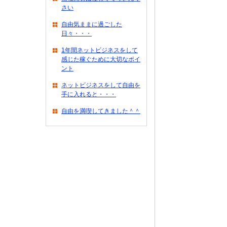
さい
自由気ままに過ごした
日々・・・
1年間ネットビジネスをして
感じた稼ぐために大切なポイ
ント
ネットビジネスをして自由を
手に入れると・・・
自由を満喫してきました＾＾