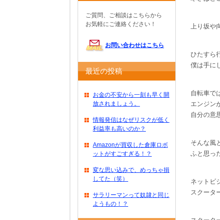
ご質問、ご相談はこちらから
お気軽にご連絡ください！
上り坂や
お問い合わせはこちら
ひたすら
僕は手に
最近の投稿
自転車で
お金の不安から一刻も早く開
放されましょう。
エンジン
自分の意
情報発信はなぜリスクが低く
利益率も高いのか？
そんな風
Amazonが買収した倉庫ロボ
ふと思っ
ットがすごすぎる！？
変な思い込みで、めっちゃ損
してた（笑）
ネットビ
スクータ
サラリーマンって奴隷と同じ
ようもの！？