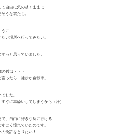
して自由に気の赴くままに
せそうな雲たち。
ように
きたい場所へ行ってみたい。
にずっと思っていました。
歳の僕は・・・
と言ったら、徒歩か自転車。
いでした。
、すぐに車酔いしてしまうから（汗）
思で、自由に好きな所に行ける
にすごく憧れていたのです。
クの免許をとりたい！