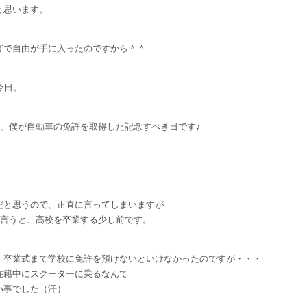
と思います。
げで自由が手に入ったのですから＾＾
今日。
日は、僕が自動車の免許を取得した記念すべき日です♪
だと思うので、正直に言ってしまいますが
日と言うと、高校を卒業する少し前です。
、卒業式まで学校に免許を預けないといけなかったのですが・・・
在籍中にスクーターに乗るなんて
い事でした（汗）