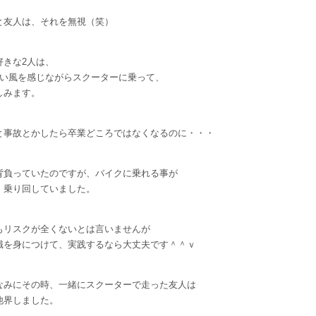
と友人は、それを無視（笑）
好きな2人は、
たい風を感じながらスクーターに乗って、
しみます。
と事故とかしたら卒業どころではなくなるのに・・・
背負っていたのですが、バイクに乗れる事が
、乗り回していました。
もリスクが全くないとは言いませんが
識を身につけて、実践するなら大丈夫です＾＾ｖ
なみにその時、一緒にスクーターで走った友人は
他界しました。