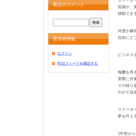
スクータ
最近のコメント
知識や、
移動でき
何度か練
自由にど
管理者情報
ログイン
ビジネス
RSSフィードを購読する
報酬を得
実際に作
その繰り
やがて自
スクータ
夢を叶え
1年前か