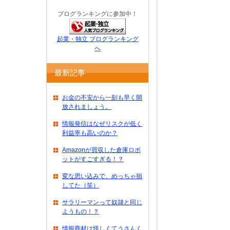
ブログランキングに参加中！
起業・独立 ブログランキング
へ
最新記事
お金の不安から一刻も早く開
放されましょう。
情報発信はなぜリスクが低く
利益率も高いのか？
Amazonが買収した倉庫ロボ
ットがすごすぎる！？
変な思い込みで、めっちゃ損
してた（笑）
サラリーマンって奴隷と同じ
ようもの！？
情報商材は怪しくてうさんく