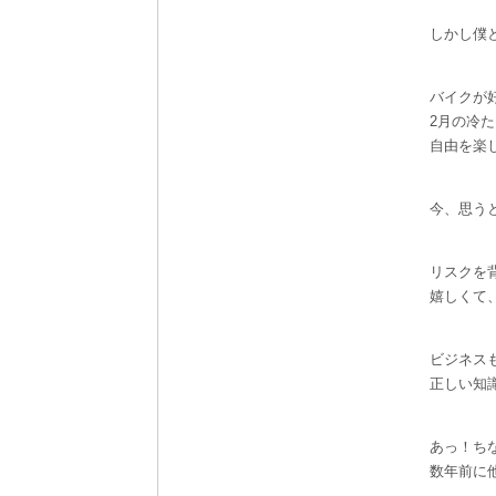
しかし僕
バイクが
2月の冷
自由を楽
今、思う
リスクを
嬉しくて
ビジネス
正しい知
あっ！ち
数年前に