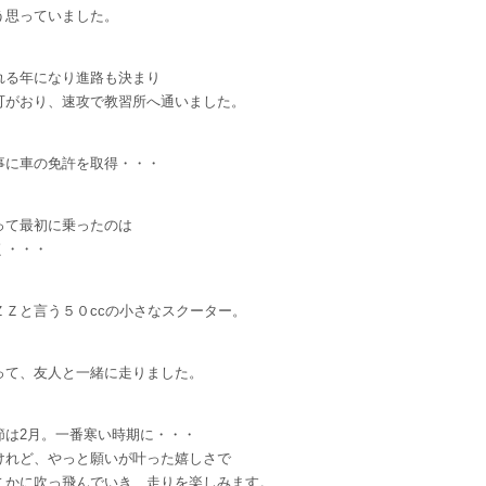
う思っていました。
れる年になり進路も決まり
可がおり、速攻で教習所へ通いました。
事に車の免許を取得・・・
って最初に乗ったのは
く・・・
ＺＺと言う５０ccの小さなスクーター。
って、友人と一緒に走りました。
節は2月。一番寒い時期に・・・
けれど、やっと願いが叶った嬉しさで
こかに吹っ飛んでいき、走りを楽しみます。