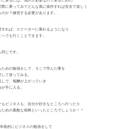
ーに乗るには、免許が必要なので乗るための
実際に乗ってみてどんな風に操作すれば安全で楽しく
るのか？練習する必要があります。
習すれば、スクーターに乗れるようになり
こへでも行くことできます。
も同じです。
るための勉強をして、そこで学んだ事を
業して使ってみる。
返しで、報酬が上がっていき
由が手に入る。
ーもビジネスも、自分が好きなところへ行ったり
るための素敵な相棒といったところでしょうか＾＾
ら本格的にビジネスの勉強をして