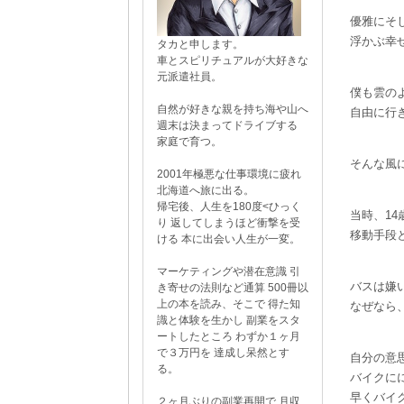
優雅にそ
浮かぶ幸
タカと申します。
車とスピリチュアルが大好きな
元派遣社員。
僕も雲の
自然が好きな親を持ち海や山へ
自由に行
週末は決まってドライブする
家庭で育つ。
そんな風
2001年極悪な仕事環境に疲れ
北海道へ旅に出る。
帰宅後、人生を180度<ひっく
当時、14
り 返してしまうほど衝撃を受
移動手段
ける 本に出会い人生が一変。
マーケティングや潜在意識 引
バスは嫌
き寄せの法則など通算 500冊以
上の本を読み、そこで 得た知
なぜなら
識と体験を生かし 副業をスタ
ートしたところ わずか１ヶ月
で３万円を 達成し呆然とす
自分の意
る。
バイクに
早くバイ
２ヶ月ぶりの副業再開で 月収