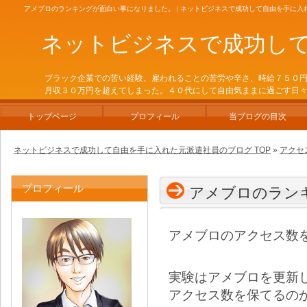
アメブロのランキングが面白い事になりました。 | ネットビジネスで成功して自由を手に入
ネットビジネスで成功し
ブラック企業での苦い経験、雇われることの苦労や辛さ、時給７５０
月収３０万円を超えてしまった。４０代にして自由気ままに過ごす日
トップページ
プロフィール
当ブログの目次
ネットビジネスで成功して自由を手に入れた元派遣社員のブログ TOP
»
アクセ
プロフィール
アメブロのラン
アメブロのアクセス数
実験はアメブロを更新
アクセス数を保てるの