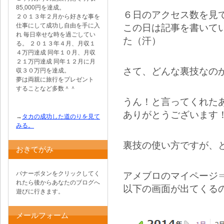
85,000円を達成。
６日のアクセス数を見
２０１３年２月から好きな事を
仕事にして成功し自由を手に入
この日は記事を書いて
れ 毎日幸せな時を過ごしてい
た（汗）
る。 ２０１３年４月、月収１
４万円達成 同年１０月、月収
２１万円達成 同年１２月に月
さて、どんな裏技なの
収３０万円を達成。
夢は両親に旅行をプレゼント
することなど多数＾＾
うん！と言ってくれた
ありがとうございます
→
タカの成功した道のりを見て
みる。
裏技の使い方ですが、
おきてがみ
バナーボタンをクリックしてく
アメブロのマイページ
れたら後からあなたのブログへ
以下の画面が出てくる
遊びに行きます。
メールフォーム