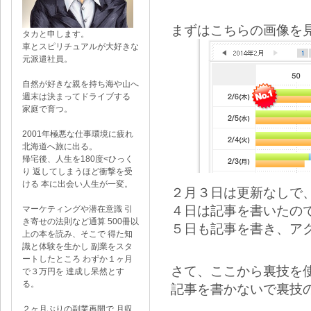
まずはこちらの画像を
タカと申します。
車とスピリチュアルが大好きな
元派遣社員。
自然が好きな親を持ち海や山へ
週末は決まってドライブする
家庭で育つ。
2001年極悪な仕事環境に疲れ
北海道へ旅に出る。
帰宅後、人生を180度<ひっく
り 返してしまうほど衝撃を受
ける 本に出会い人生が一変。
２月３日は更新なしで
４日は記事を書いたの
マーケティングや潜在意識 引
き寄せの法則など通算 500冊以
５日も記事を書き、ア
上の本を読み、そこで 得た知
識と体験を生かし 副業をスタ
ートしたところ わずか１ヶ月
さて、ここから裏技を
で３万円を 達成し呆然とす
る。
記事を書かないで裏技
２ヶ月ぶりの副業再開で 月収