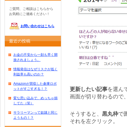
ご質問、ご相談はこちらから
お気軽にご連絡ください！
お問い合わせはこちら
最近の投稿
お金の不安から一刻も早く開
放されましょう。
情報発信はなぜリスクが低く
利益率も高いのか？
Amazonが買収した倉庫ロボ
更新したい記事
を選ん
ットがすごすぎる！？
画面が切り替わるので
変な思い込みで、めっちゃ損
してた（笑）
サラリーマンって奴隷と同じ
そうすると、
黒丸枠
で
ようもの！？
それを左クリック。